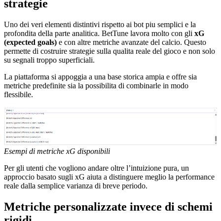
strategie
Uno dei veri elementi distintivi rispetto ai bot piu semplici e la
profondita della parte analitica. BetTune lavora molto con gli
xG
(expected goals)
e con altre metriche avanzate del calcio. Questo
permette di costruire strategie sulla qualita reale del gioco e non solo
su segnali troppo superficiali.
La piattaforma si appoggia a una base storica ampia e offre sia
metriche predefinite sia la possibilita di combinarle in modo
flessibile.
Esempi di metriche xG disponibili
Per gli utenti che vogliono andare oltre l’intuizione pura, un
approccio basato sugli xG aiuta a distinguere meglio la performance
reale dalla semplice varianza di breve periodo.
Metriche personalizzate invece di schemi
rigidi