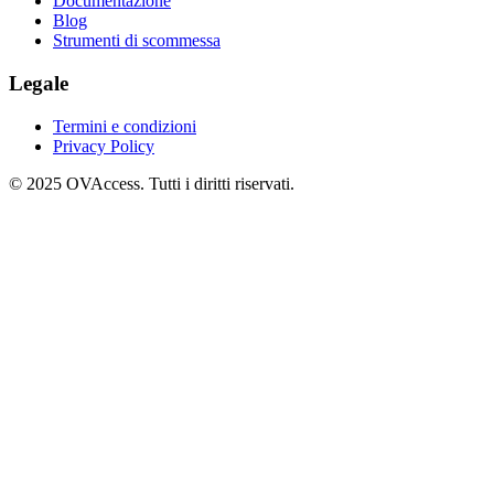
Documentazione
Blog
Strumenti di scommessa
Legale
Termini e condizioni
Privacy Policy
© 2025 OVAccess. Tutti i diritti riservati.