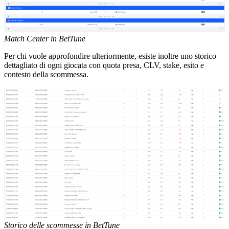
Match Center in BetTune
Per chi vuole approfondire ulteriormente, esiste inoltre uno storico
dettagliato di ogni giocata con quota presa, CLV, stake, esito e
contesto della scommessa.
Storico delle scommesse in BetTune