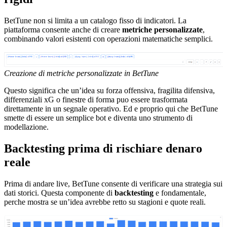
BetTune non si limita a un catalogo fisso di indicatori. La
piattaforma consente anche di creare
metriche personalizzate
,
combinando valori esistenti con operazioni matematiche semplici.
Creazione di metriche personalizzate in BetTune
Questo significa che un’idea su forza offensiva, fragilita difensiva,
differenziali xG o finestre di forma puo essere trasformata
direttamente in un segnale operativo. Ed e proprio qui che BetTune
smette di essere un semplice bot e diventa uno strumento di
modellazione.
Backtesting prima di rischiare denaro
reale
Prima di andare live, BetTune consente di verificare una strategia sui
dati storici. Questa componente di
backtesting
e fondamentale,
perche mostra se un’idea avrebbe retto su stagioni e quote reali.