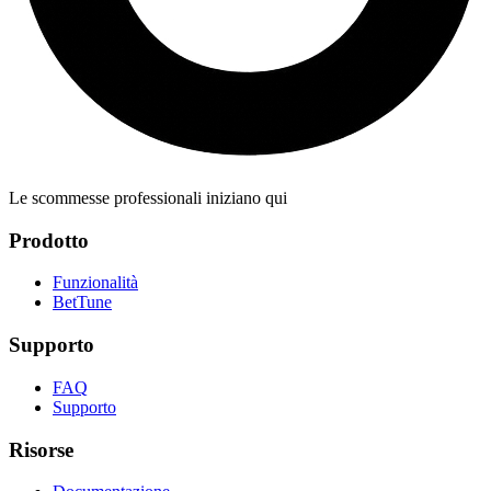
Le scommesse professionali iniziano qui
Prodotto
Funzionalità
BetTune
Supporto
FAQ
Supporto
Risorse