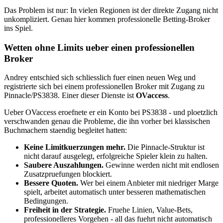
Das Problem ist nur: In vielen Regionen ist der direkte Zugang nicht
unkompliziert. Genau hier kommen professionelle Betting-Broker
ins Spiel.
Wetten ohne Limits ueber einen professionellen
Broker
Andrey entschied sich schliesslich fuer einen neuen Weg und
registrierte sich bei einem professionellen Broker mit Zugang zu
Pinnacle/PS3838. Einer dieser Dienste ist
OVaccess
.
Ueber OVaccess eroefnete er ein Konto bei PS3838 - und ploetzlich
verschwanden genau die Probleme, die ihn vorher bei klassischen
Buchmachern staendig begleitet hatten:
Keine Limitkuerzungen mehr.
Die Pinnacle-Struktur ist
nicht darauf ausgelegt, erfolgreiche Spieler klein zu halten.
Saubere Auszahlungen.
Gewinne werden nicht mit endlosen
Zusatzpruefungen blockiert.
Bessere Quoten.
Wer bei einem Anbieter mit niedriger Marge
spielt, arbeitet automatisch unter besseren mathematischen
Bedingungen.
Freiheit in der Strategie.
Fruehe Linien, Value-Bets,
professionelleres Vorgehen - all das fuehrt nicht automatisch