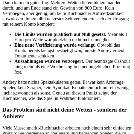
Dann kam ein guter Tag. Mehrere Wetten liefen hintereinander
durch, und am Ende stand ein Gewinn von 800 Euro. Kein
Vermoegen, aber genug, um beim Buchmacher Aufmerksamkeit
auszulosen. Innerhalb kuerzester Zeit veraenderte sich der Umgang
mit seinem Konto komplett:
Die Limits wurden praktisch auf Null gesetzt.
Mehr als 1
Euro pro Wette war ploetzlich nicht mehr moeglich.
Eine neue Verifizierung wurde verlangt.
Obwohl das
Konto bereits laengst bestaetigt war, musste Andrey erneut
Dokumente schicken.
Auszahlungen wurden verzoegert.
Der beantragte Cashout
hing mehr als eine Woche lang in einer angeblichen Pruefung
fest.
Andrey hatte nichts Spektakulaeres getan. Er war kein Arbitrage-
Spieler, kein Scraper, kein Syndikat. Er hatte einfach nur ein wenig
mehr gewonnen als sonst. Genau an diesem Punkt zeigte der
Buchmacher, wie das Spiel in Wahrheit funktioniert.
Das Problem sind nicht deine Wetten - sondern der
Anbieter
Viele Massenmarkt-Buchmacher arbeiten nach einem sehr einfachen
Prinzip: Sie verdienen an Verlierern und begrenzen Spieler, die zu