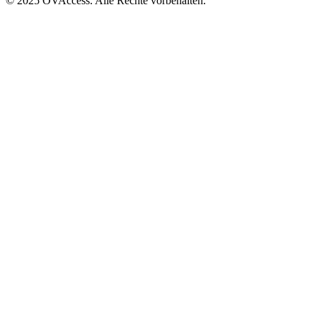
© 2025 OVAccess. Alle Rechte vorbehalten.