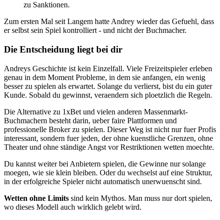
zu Sanktionen.
Zum ersten Mal seit Langem hatte Andrey wieder das Gefuehl, dass
er selbst sein Spiel kontrolliert - und nicht der Buchmacher.
Die Entscheidung liegt bei dir
Andreys Geschichte ist kein Einzelfall. Viele Freizeitspieler erleben
genau in dem Moment Probleme, in dem sie anfangen, ein wenig
besser zu spielen als erwartet. Solange du verlierst, bist du ein guter
Kunde. Sobald du gewinnst, veraendern sich ploetzlich die Regeln.
Die Alternative zu 1xBet und vielen anderen Massenmarkt-
Buchmachern besteht darin, ueber faire Plattformen und
professionelle Broker zu spielen. Dieser Weg ist nicht nur fuer Profis
interessant, sondern fuer jeden, der ohne kuenstliche Grenzen, ohne
Theater und ohne ständige Angst vor Restriktionen wetten moechte.
Du kannst weiter bei Anbietern spielen, die Gewinne nur solange
moegen, wie sie klein bleiben. Oder du wechselst auf eine Struktur,
in der erfolgreiche Spieler nicht automatisch unerwuenscht sind.
Wetten ohne Limits
sind kein Mythos. Man muss nur dort spielen,
wo dieses Modell auch wirklich gelebt wird.