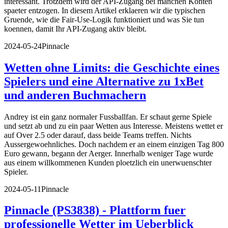
interessant. Trotzdem wird der API-Zugang bei manchen Konten
spaeter entzogen. In diesem Artikel erklaeren wir die typischen
Gruende, wie die Fair-Use-Logik funktioniert und was Sie tun
koennen, damit Ihr API-Zugang aktiv bleibt.
2024-05-24
Pinnacle
Wetten ohne Limits: die Geschichte eines
Spielers und eine Alternative zu 1xBet
und anderen Buchmachern
Andrey ist ein ganz normaler Fussballfan. Er schaut gerne Spiele
und setzt ab und zu ein paar Wetten aus Interesse. Meistens wettet er
auf Over 2.5 oder darauf, dass beide Teams treffen. Nichts
Aussergewoehnliches. Doch nachdem er an einem einzigen Tag 800
Euro gewann, begann der Aerger. Innerhalb weniger Tage wurde
aus einem willkommenen Kunden ploetzlich ein unerwuenschter
Spieler.
2024-05-11
Pinnacle
Pinnacle (PS3838) - Plattform fuer
professionelle Wetter im Ueberblick