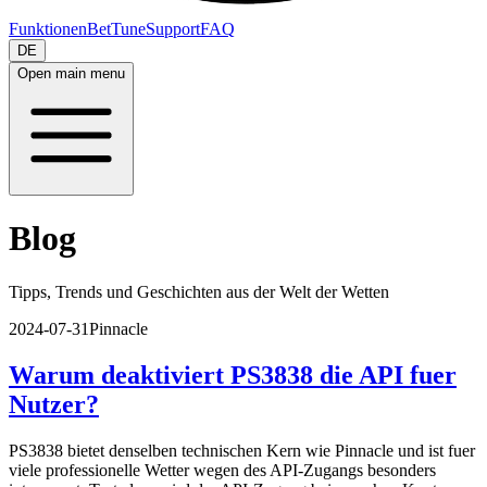
Funktionen
BetTune
Support
FAQ
DE
Open main menu
Blog
Tipps, Trends und Geschichten aus der Welt der Wetten
2024-07-31
Pinnacle
Warum deaktiviert PS3838 die API fuer
Nutzer?
PS3838 bietet denselben technischen Kern wie Pinnacle und ist fuer
viele professionelle Wetter wegen des API-Zugangs besonders