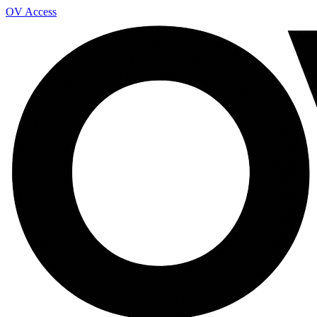
OV Access