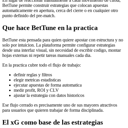
En lugar de reaccionar manualmente a cada movimiento de cuota,
BetTune permite construir estrategias que colocan apuestas
automaticamente en apertura, cerca del cierre o en cualquier otro
punto definido del pre-match.
Que hace BetTune en la practica
BetTune esta pensada para quien quiere apostar con estructura y no
solo por intuicion. La plataforma permite configurar estrategias
desde una interfaz visual, sin necesidad de escribir codigo, montar
hojas externas ni repetir tareas manuales cada dia.
En la practica cubre todo el flujo de trabajo:
definir reglas y filtros
elegir metricas estadisticas
ejecutar apuestas de forma automatica
medir profit, ROI y CLV
ajustar la estrategia con datos historicos
Ese flujo cerrado es precisamente uno de sus mayores atractivos
para usuarios que quieren trabajar de forma disciplinada.
El xG como base de las estrategias