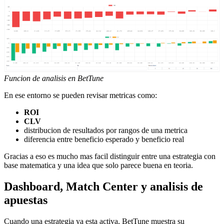
Funcion de analisis en BetTune
En ese entorno se pueden revisar metricas como:
ROI
CLV
distribucion de resultados por rangos de una metrica
diferencia entre beneficio esperado y beneficio real
Gracias a eso es mucho mas facil distinguir entre una estrategia con
base matematica y una idea que solo parece buena en teoria.
Dashboard, Match Center y analisis de
apuestas
Cuando una estrategia ya esta activa, BetTune muestra su