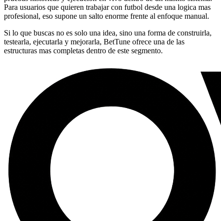
Para usuarios que quieren trabajar con futbol desde una logica mas
profesional, eso supone un salto enorme frente al enfoque manual.
Si lo que buscas no es solo una idea, sino una forma de construirla,
testearla, ejecutarla y mejorarla, BetTune ofrece una de las
estructuras mas completas dentro de este segmento.