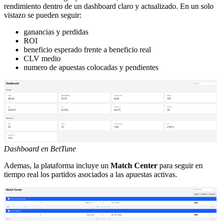
rendimiento dentro de un dashboard claro y actualizado. En un solo
vistazo se pueden seguir:
ganancias y perdidas
ROI
beneficio esperado frente a beneficio real
CLV medio
numero de apuestas colocadas y pendientes
Dashboard en BetTune
Ademas, la plataforma incluye un
Match Center
para seguir en
tiempo real los partidos asociados a las apuestas activas.