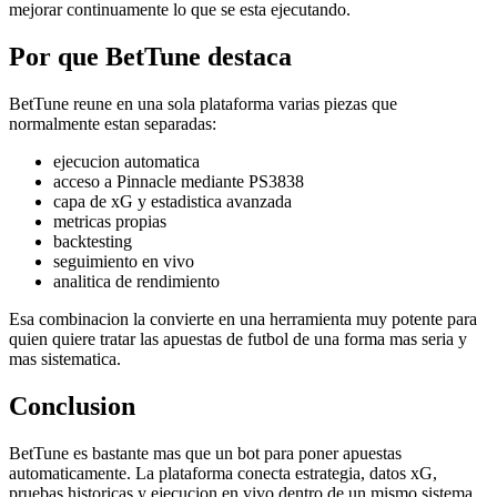
mejorar continuamente lo que se esta ejecutando.
Por que BetTune destaca
BetTune reune en una sola plataforma varias piezas que
normalmente estan separadas:
ejecucion automatica
acceso a Pinnacle mediante PS3838
capa de xG y estadistica avanzada
metricas propias
backtesting
seguimiento en vivo
analitica de rendimiento
Esa combinacion la convierte en una herramienta muy potente para
quien quiere tratar las apuestas de futbol de una forma mas seria y
mas sistematica.
Conclusion
BetTune es bastante mas que un bot para poner apuestas
automaticamente. La plataforma conecta estrategia, datos xG,
pruebas historicas y ejecucion en vivo dentro de un mismo sistema.