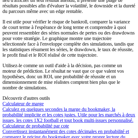
lieu d'afficher un seul résultat attendu, il présente une plage de
résultats possibles afin d'évaluer la volatilité, le downside et la dureté
du parcours même avec un edge rentable.
Il est utile pour vérifier le risque de bankroll, comparer la variance
de court terme à l'espérance de long terme et comprendre à quoi
peuvent ressembler des séries normales de pertes ou des drawdowns
pour votre stratégie. Le graphique montre une trajectoire
sélectionnée face à l'enveloppe complète des simulations, tandis que
les statistiques résument les séries, le drawdown, le taux de réussite,
le profit final et le ROI réalisé de cette trajectoire.
Utilisez-le comme un outil d'aide à la décision, pas comme un
moteur de prédiction. Le résultat ne vaut que ce que valent vos
hypothèses, donc un ROI, une probabilité de réussite et un
dimensionnement de mise réalistes comptent bien plus que le
nombre de simulations.
Découvrir d'autres outils
Calculateur de marge
Calculez en quelques secondes la marge du bookmaker, la
probabilité implicite et les cotes justes. Utile pour les marchés à deux
issues, les cotes 1X2 football et tout book multi-issues personnalisé.
Calculateur de probabilité par cote
Convertissez instantanément des cotes décimales en probabilité et
comparez le pricing du bookmaker avec votre propre lecture du