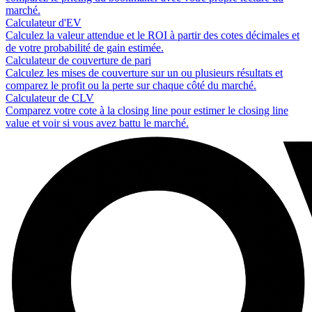
marché.
Calculateur d'EV
Calculez la valeur attendue et le ROI à partir des cotes décimales et
de votre probabilité de gain estimée.
Calculateur de couverture de pari
Calculez les mises de couverture sur un ou plusieurs résultats et
comparez le profit ou la perte sur chaque côté du marché.
Calculateur de CLV
Comparez votre cote à la closing line pour estimer le closing line
value et voir si vous avez battu le marché.