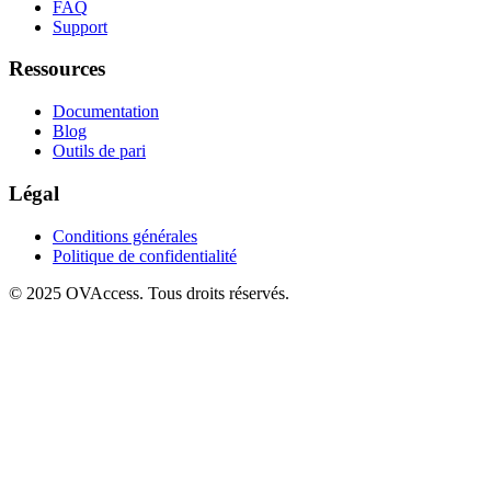
FAQ
Support
Ressources
Documentation
Blog
Outils de pari
Légal
Conditions générales
Politique de confidentialité
© 2025 OVAccess. Tous droits réservés.