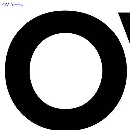
OV Access