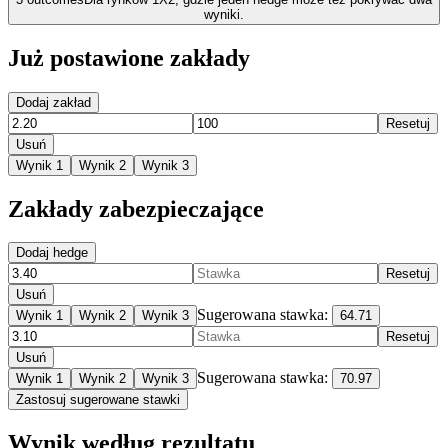
wyniki.
Już postawione zakłady
Dodaj zakład
Resetuj
Usuń
Wynik 1
Wynik 2
Wynik 3
Zakłady zabezpieczające
Dodaj hedge
Resetuj
Usuń
Sugerowana stawka:
Wynik 1
Wynik 2
Wynik 3
64.71
Resetuj
Usuń
Sugerowana stawka:
Wynik 1
Wynik 2
Wynik 3
70.97
Zastosuj sugerowane stawki
Wynik według rezultatu