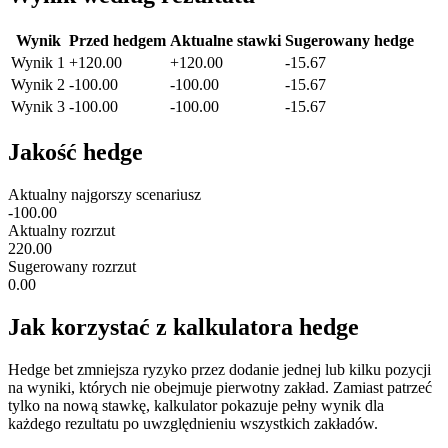
Wynik
Przed hedgem
Aktualne stawki
Sugerowany hedge
Wynik 1
+120.00
+120.00
-15.67
Wynik 2
-100.00
-100.00
-15.67
Wynik 3
-100.00
-100.00
-15.67
Jakość hedge
Aktualny najgorszy scenariusz
-100.00
Aktualny rozrzut
220.00
Sugerowany rozrzut
0.00
Jak korzystać z kalkulatora hedge
Hedge bet zmniejsza ryzyko przez dodanie jednej lub kilku pozycji
na wyniki, których nie obejmuje pierwotny zakład. Zamiast patrzeć
tylko na nową stawkę, kalkulator pokazuje pełny wynik dla
każdego rezultatu po uwzględnieniu wszystkich zakładów.