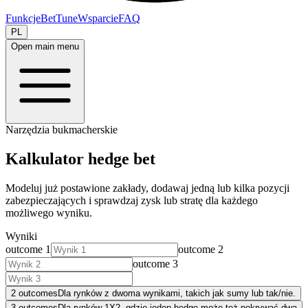
Funkcje
BetTune
Wsparcie
FAQ
PL
Open main menu
Narzędzia bukmacherskie
Kalkulator hedge bet
Modeluj już postawione zakłady, dodawaj jedną lub kilka pozycji
zabezpieczających i sprawdzaj zysk lub stratę dla każdego
możliwego wyniku.
Wyniki
outcome 1
outcome 2
outcome 3
2 outcomes
Dla rynków z dwoma wynikami, takich jak sumy lub tak/nie.
3 outcomes
Dla rynków 1X2, gdzie jeden hedge może też pokrywać dwa