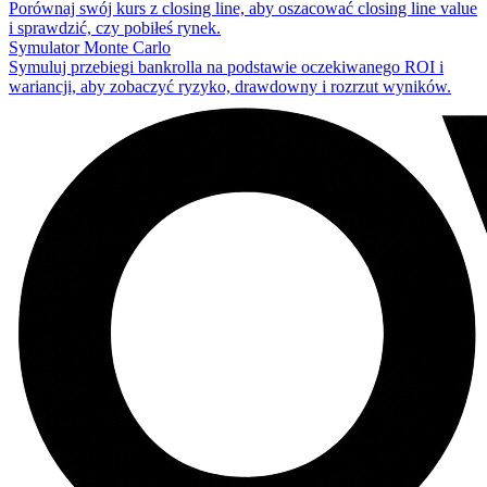
Porównaj swój kurs z closing line, aby oszacować closing line value
i sprawdzić, czy pobiłeś rynek.
Symulator Monte Carlo
Symuluj przebiegi bankrolla na podstawie oczekiwanego ROI i
wariancji, aby zobaczyć ryzyko, drawdowny i rozrzut wyników.