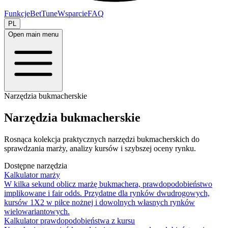
Funkcje
BetTune
Wsparcie
FAQ
PL
Open main menu
Narzędzia bukmacherskie
Narzędzia bukmacherskie
Rosnąca kolekcja praktycznych narzędzi bukmacherskich do
sprawdzania marży, analizy kursów i szybszej oceny rynku.
Dostępne narzędzia
Kalkulator marży
W kilka sekund oblicz marżę bukmachera, prawdopodobieństwo
implikowane i fair odds. Przydatne dla rynków dwudrogowych,
kursów 1X2 w piłce nożnej i dowolnych własnych rynków
wielowariantowych.
Kalkulator prawdopodobieństwa z kursu