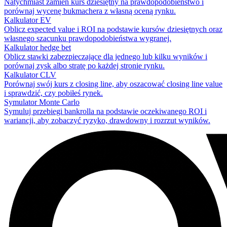
Natychmiast zamień kurs dziesiętny na prawdopodobieństwo i
porównaj wycenę bukmachera z własną oceną rynku.
Kalkulator EV
Oblicz expected value i ROI na podstawie kursów dziesiętnych oraz
własnego szacunku prawdopodobieństwa wygranej.
Kalkulator hedge bet
Oblicz stawki zabezpieczające dla jednego lub kilku wyników i
porównaj zysk albo stratę po każdej stronie rynku.
Kalkulator CLV
Porównaj swój kurs z closing line, aby oszacować closing line value
i sprawdzić, czy pobiłeś rynek.
Symulator Monte Carlo
Symuluj przebiegi bankrolla na podstawie oczekiwanego ROI i
wariancji, aby zobaczyć ryzyko, drawdowny i rozrzut wyników.