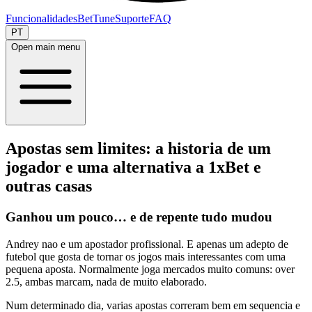
Funcionalidades
BetTune
Suporte
FAQ
PT
Open main menu
Apostas sem limites: a historia de um
jogador e uma alternativa a 1xBet e
outras casas
Ganhou um pouco… e de repente tudo mudou
Andrey nao e um apostador profissional. E apenas um adepto de
futebol que gosta de tornar os jogos mais interessantes com uma
pequena aposta. Normalmente joga mercados muito comuns: over
2.5, ambas marcam, nada de muito elaborado.
Num determinado dia, varias apostas correram bem em sequencia e