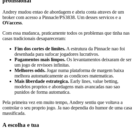
profissional
Andrey mudou entao de abordagem e abriu conta atraves de um
broker com acesso a Pinnacle/PS3838. Um desses servicos e a
OVaccess
.
Com essa mudanca, praticamente todos os problemas que tinha nas
casas tradicionais desapareceram:
Fim dos cortes de limites.
A estrutura da Pinnacle nao foi
desenhada para sufocar jogadores lucrativos.
Pagamentos mais limpos.
Os levantamentos deixaram de ser
um jogo de revisoes infinitas.
Melhores odds.
Jogar numa plataforma de margem baixa
melhora automaticamente as condicoes matematicas.
Mais liberdade estrategica.
Early lines, value betting,
modelos proprios e abordagens mais avancadas nao sao
punidos de forma automatica.
Pela primeira vez em muito tempo, Andrey sentiu que voltava a
controlar o seu proprio jogo. Ja nao dependia do humor de uma casa
massificada.
A escolha e tua