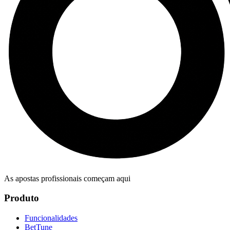
As apostas profissionais começam aqui
Produto
Funcionalidades
BetTune