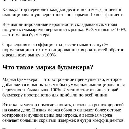
Калькулятор переводит каждый десятичный коэффициент в
имплицированную вероятность по формуле 1 / коэффициент.
Все имплицированные вероятности складываются, чтобы
получить суммарную вероятность рынка. Всё, что выше 100%,
— это маржа букмекера.
Справедливые коэффициенты рассчитываются путём
нормализации этих имплицированных вероятностей обратно
к реальному рынку в 100%.
Что такое маржа букмекера?
Маржа букмекера — это встроенное преимущество, которое
добавляется в рынок так, чтобы суммарная имплицированная
вероятность была выше 100%. Именно этот излишек и даёт
букмекеру пространство для прибыли по всей линии.
Этот калькулятор помогает понять, насколько рынок дорогой
на самом деле. Низкая маржа обычно означает более острые
котировки и лучшие цены для игрока, а высокая маржа
означает больший скрытый издержек внутри коэффициентов.