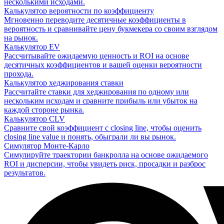
несколькими исходами.
Калькулятор вероятности по коэффициенту
Мгновенно переводите десятичные коэффициенты в
вероятность и сравнивайте цену букмекера со своим взглядом
на рынок.
Калькулятор EV
Рассчитывайте ожидаемую ценность и ROI на основе
десятичных коэффициентов и вашей оценки вероятности
прохода.
Калькулятор хеджирования ставки
Рассчитайте ставки для хеджирования по одному или
нескольким исходам и сравните прибыль или убыток на
каждой стороне рынка.
Калькулятор CLV
Сравните свой коэффициент с closing line, чтобы оценить
closing line value и понять, обыграли ли вы рынок.
Симулятор Монте-Карло
Симулируйте траектории банкролла на основе ожидаемого
ROI и дисперсии, чтобы увидеть риск, просадки и разброс
результатов.