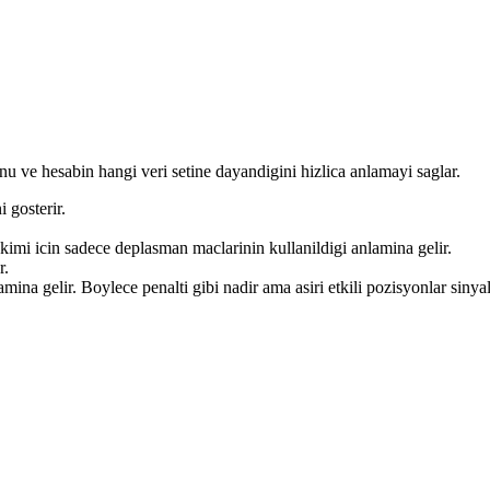
nu ve hesabin hangi veri setine dayandigini hizlica anlamayi saglar.
 gosterir.
kimi icin sadece deplasman maclarinin kullanildigi anlamina gelir.
r.
amina gelir. Boylece penalti gibi nadir ama asiri etkili pozisyonlar sinyal