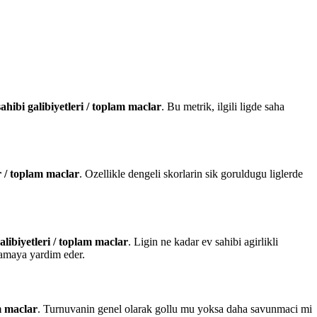
sahibi galibiyetleri / toplam maclar
. Bu metrik, ilgili ligde saha
r / toplam maclar
. Ozellikle dengeli skorlarin sik goruldugu liglerde
libiyetleri / toplam maclar
. Ligin ne kadar ev sahibi agirlikli
lamaya yardim eder.
m maclar
. Turnuvanin genel olarak gollu mu yoksa daha savunmaci mi