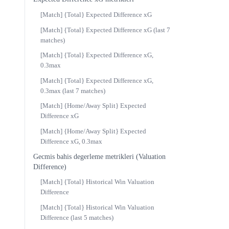
[Match] {Total} Expected Difference xG
[Match] {Total} Expected Difference xG (last 7
matches)
[Match] {Total} Expected Difference xG,
0.3max
[Match] {Total} Expected Difference xG,
0.3max (last 7 matches)
[Match] {Home/Away Split} Expected
Difference xG
[Match] {Home/Away Split} Expected
Difference xG, 0.3max
Gecmis bahis degerleme metrikleri (Valuation
Difference)
[Match] {Total} Historical Win Valuation
Difference
[Match] {Total} Historical Win Valuation
Difference (last 5 matches)