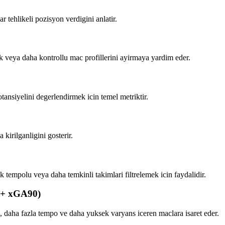
 tehlikeli pozisyon verdigini anlatir.
ik veya daha kontrollu mac profillerini ayirmaya yardim eder.
nsiyelini degerlendirmek icin temel metriktir.
irilganligini gosterir.
 tempolu veya daha temkinli takimlari filtrelemek icin faydalidir.
 + xGA90)
on, daha fazla tempo ve daha yuksek varyans iceren maclara isaret eder.