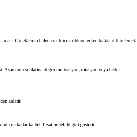
lamasi. Orneklemin halen cok kucuk oldugu erken haftalari filtrelemek
si. Asamanin sonlarina dogru motivasyon, rotasyon veya hedef
den anlatir.
in ne kadar kaliteli firsat uretebildigini gosterir.