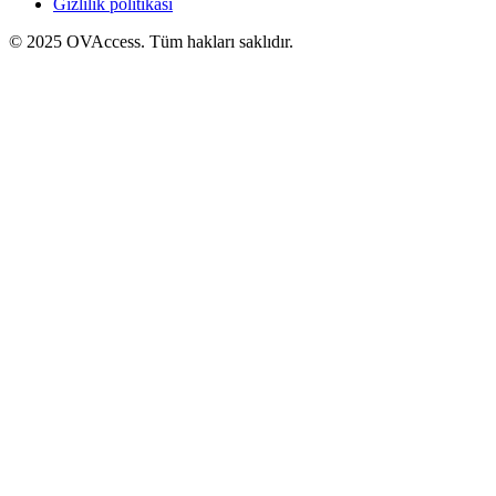
Gizlilik politikası
© 2025 OVAccess. Tüm hakları saklıdır.