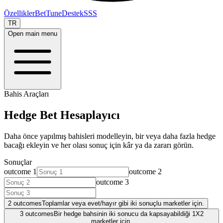
Özellikler
BetTune
Destek
SSS
TR
Open main menu
Bahis Araçları
Hedge Bet Hesaplayıcı
Daha önce yapılmış bahisleri modelleyin, bir veya daha fazla hedge
bacağı ekleyin ve her olası sonuç için kâr ya da zararı görün.
Sonuçlar
outcome 1
outcome 2
outcome 3
2 outcomes
Toplamlar veya evet/hayır gibi iki sonuçlu marketler için.
3 outcomes
Bir hedge bahsinin iki sonucu da kapsayabildiği 1X2
marketler için.