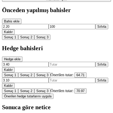
Önceden yapılmış bahisler
Bahis ekle
Sıfırla
Kaldır
Sonuç 1
Sonuç 2
Sonuç 3
Hedge bahisleri
Hedge ekle
Sıfırla
Kaldır
Önerilen tutar:
Sonuç 1
Sonuç 2
Sonuç 3
64.71
Sıfırla
Kaldır
Önerilen tutar:
Sonuç 1
Sonuç 2
Sonuç 3
70.97
Önerilen hedge tutarlarını uygula
Sonuca göre netice