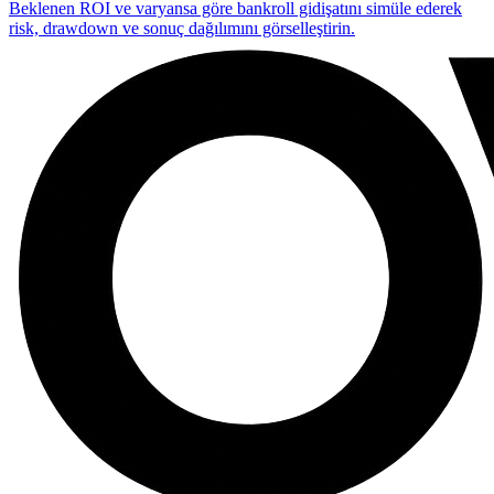
Beklenen ROI ve varyansa göre bankroll gidişatını simüle ederek
risk, drawdown ve sonuç dağılımını görselleştirin.