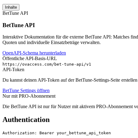
Inhalte
BetTune API
BetTune API
Interaktive Dokumentation für die externe BetTune API: Matches finde
Quoten und individuelle Einsatzbeträge verwalten.
OpenAPI-Schema herunterladen
Öffentliche API-Basis-URL
https://ovaccess.com/bet-tune-api/v1
API-Token
Du kannst deinen API-Token auf der BetTune-Settings-Seite erstellen
BetTune Settings öffnen
Nur mit PRO-Abonnement
Die BetTune API ist nur für Nutzer mit aktivem PRO-Abonnement ve
Authentication
Authorization: Bearer your_bettune_api_token