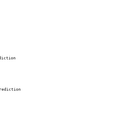
diction
rediction