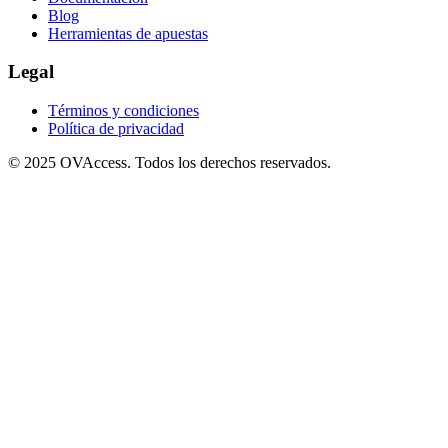
Blog
Herramientas de apuestas
Legal
Términos y condiciones
Política de privacidad
© 2025 OVAccess. Todos los derechos reservados.