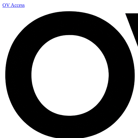
OV Access