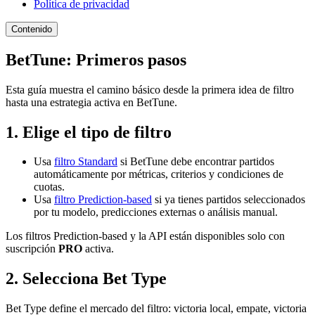
Política de privacidad
Contenido
BetTune: Primeros pasos
Esta guía muestra el camino básico desde la primera idea de filtro
hasta una estrategia activa en BetTune.
1. Elige el tipo de filtro
Usa
filtro Standard
si BetTune debe encontrar partidos
automáticamente por métricas, criterios y condiciones de
cuotas.
Usa
filtro Prediction-based
si ya tienes partidos seleccionados
por tu modelo, predicciones externas o análisis manual.
Los filtros Prediction-based y la API están disponibles solo con
suscripción
PRO
activa.
2. Selecciona Bet Type
Bet Type define el mercado del filtro: victoria local, empate, victoria