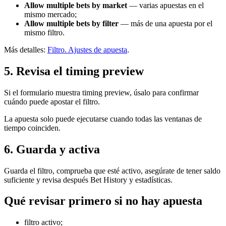
Allow multiple bets by market
— varias apuestas en el
mismo mercado;
Allow multiple bets by filter
— más de una apuesta por el
mismo filtro.
Más detalles:
Filtro. Ajustes de apuesta
.
5. Revisa el timing preview
Si el formulario muestra timing preview, úsalo para confirmar
cuándo puede apostar el filtro.
La apuesta solo puede ejecutarse cuando todas las ventanas de
tiempo coinciden.
6. Guarda y activa
Guarda el filtro, comprueba que esté activo, asegúrate de tener saldo
suficiente y revisa después Bet History y estadísticas.
Qué revisar primero si no hay apuesta
filtro activo;