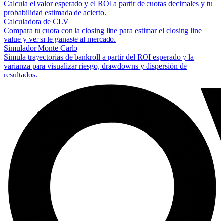
Calcula el valor esperado y el ROI a partir de cuotas decimales y tu
probabilidad estimada de acierto.
Calculadora de CLV
Compara tu cuota con la closing line para estimar el closing line
value y ver si le ganaste al mercado.
Simulador Monte Carlo
Simula trayectorias de bankroll a partir del ROI esperado y la
varianza para visualizar riesgo, drawdowns y dispersión de
resultados.