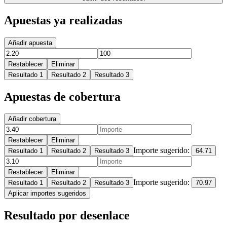
Apuestas ya realizadas
Añadir apuesta
Restablecer
Eliminar
Resultado 1
Resultado 2
Resultado 3
Apuestas de cobertura
Añadir cobertura
Restablecer
Eliminar
Importe sugerido:
Resultado 1
Resultado 2
Resultado 3
64.71
Restablecer
Eliminar
Importe sugerido:
Resultado 1
Resultado 2
Resultado 3
70.97
Aplicar importes sugeridos
Resultado por desenlace