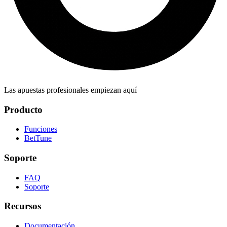
Las apuestas profesionales empiezan aquí
Producto
Funciones
BetTune
Soporte
FAQ
Soporte
Recursos
Documentación