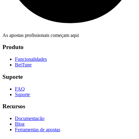
As apostas profissionais começam aqui
Produto
Funcionalidades
BetTune
Suporte
FAQ
Suporte
Recursos
Documentação
Blog
Ferramentas de apostas