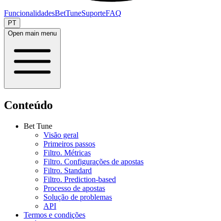
Funcionalidades
BetTune
Suporte
FAQ
PT
Open main menu
Conteúdo
Bet Tune
Visão geral
Primeiros passos
Filtro. Métricas
Filtro. Configurações de apostas
Filtro. Standard
Filtro. Prediction-based
Processo de apostas
Solução de problemas
API
Termos e condições