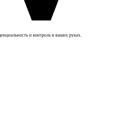
енциальность и контроль в ваших руках.