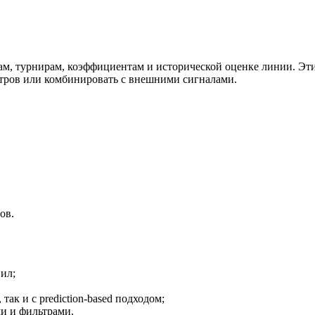
ам, турнирам, коэффициентам и исторической оценке линии. Эт
ьтров или комбинировать с внешними сигналами.
ов.
ил;
так и с prediction-based подходом;
и и фильтрами.