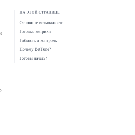
НА ЭТОЙ СТРАНИЦЕ
Основные возможности
Готовые метрики
н
Гибкость и контроль
Почему BetTune?
Готовы начать?
о