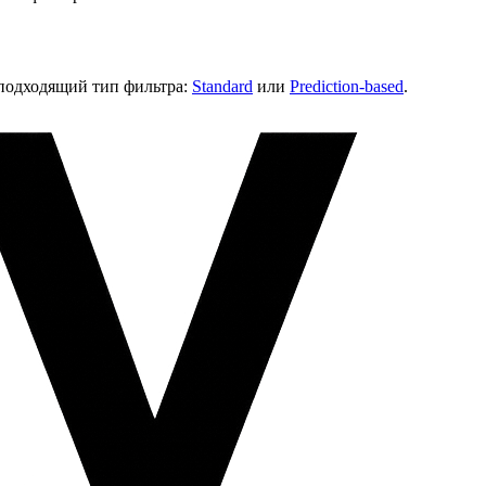
подходящий тип фильтра:
Standard
или
Prediction-based
.