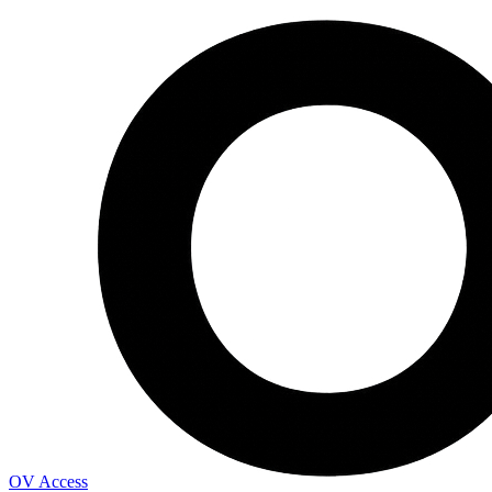
OV Access